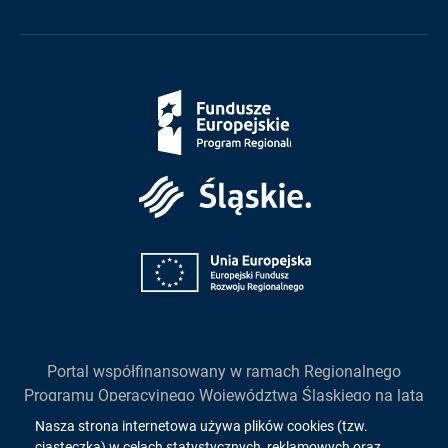
Fundusze
Europejskie
Śląskie
Unia
Europejska
Portal współfinansowany w ramach Regionalnego
Programu Operacyjnego Województwa Śląskiego na lata
2014-2020
Informacja
Nasza strona internetowa używa plików cookies (tzw.
działanie 2.1. "Wsparcie rozwoju cyfrowych usług
ciasteczka) w celach statystycznych, reklamowych oraz