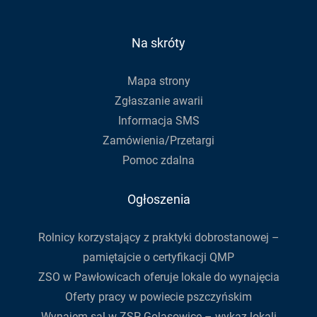
zapisać
się
do
Na skróty
newslettera
Mapa strony
Zgłaszanie awarii
Informacja SMS
Zamówienia/Przetargi
Pomoc zdalna
Ogłoszenia
Rolnicy korzystający z praktyki dobrostanowej –
pamiętajcie o certyfikacji QMP
ZSO w Pawłowicach oferuje lokale do wynajęcia
Oferty pracy w powiecie pszczyńskim
Wynajem sal w ZSP Golasowice – wykaz lokali