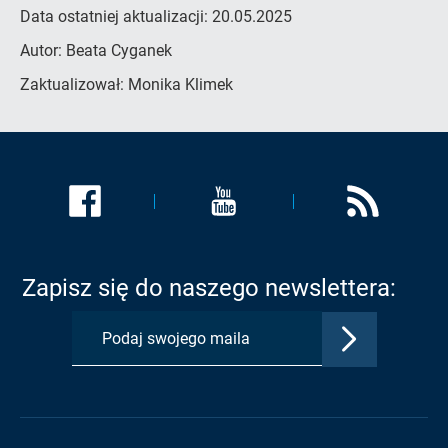
Data ostatniej aktualizacji:
20.05.2025
Autor:
Beata Cyganek
Zaktualizował:
Monika Klimek
Link
Link
Link
zostanie
zostanie
zostanie
otwarty
otwarty
otwarty
w
w
w
Zapisz się do naszego newslettera:
nowej
nowej
nowej
karcie:
karcie:
karcie:
Zatwierdź
Profil
Profil
Kanał
adres
Urzędu
Urzędu
RSS
e-
Gminy
Gminy
Urzędu
mail,
na
na
Gminy
aby
Facebook
Youtube