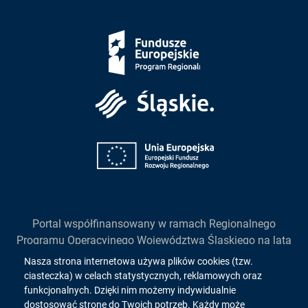
Fundusze
Europejskie
Śląskie
Unia
Europejska
Portal współfinansowany w ramach Regionalnego
Programu Operacyjnego Województwa Śląskiego na lata
2014-2020
Informacja
Nasza strona internetowa używa plików cookies (tzw.
działanie 2.1. "Wsparcie rozwoju cyfrowych usług
ciasteczka) w celach statystycznych, reklamowych oraz
o
publicznych"
funkcjonalnych. Dzięki nim możemy indywidualnie
dostosować stronę do Twoich potrzeb. Każdy może