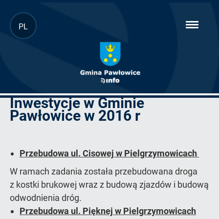
Przejdź
PL
hambur
do
menu
głównej
treści
Inwestycje w Gminie
Inwestycje
zakończone
Pawłowice w 2016 r
w
2016
Przebudowa ul. Cisowej w Pielgrzymowicach
W ramach zadania została przebudowana droga
z kostki brukowej wraz z budową zjazdów i budową
odwodnienia dróg.
Przebudowa ul. Pięknej w Pielgrzymowicach