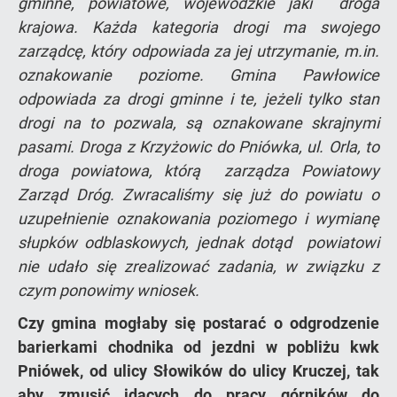
gminne, powiatowe, wojewódzkie jaki droga
krajowa. Każda kategoria drogi ma swojego
zarządcę, który odpowiada za jej utrzymanie, m.in.
oznakowanie poziome. Gmina Pawłowice
odpowiada za drogi gminne i te, jeżeli tylko stan
drogi na to pozwala, są oznakowane skrajnymi
pasami. Droga z Krzyżowic do Pniówka, ul. Orla, to
droga powiatowa, którą zarządza Powiatowy
Zarząd Dróg. Zwracaliśmy się już do powiatu o
uzupełnienie oznakowania poziomego i wymianę
słupków odblaskowych, jednak dotąd powiatowi
nie udało się zrealizować zadania, w związku z
czym ponowimy wniosek.
Czy gmina mogłaby się postarać o odgrodzenie
barierkami chodnika od jezdni w pobliżu kwk
Pniówek, od ulicy Słowików do ulicy Kruczej, tak
aby zmusić idących do pracy górników do