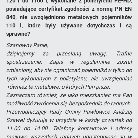
120 l do 1100 l, wykonane z polietylenu PE-HD,
posiadające certyfikat zgodności z normą PN-EN
840, nie uwzględniono metalowych pojemników
110 l, które były używane dotychczas i są
sprawne?
Szanowny Panie,
dziękujemy za przesłaną uwagę. Trafne
spostrzeżenie. Zapis w regulaminie został
zmieniony, aby nie ograniczać pojemników tylko do
tych wykonanych z polietylenu, ale uwzględniać
również te metalowe, o których Pan pisze.
Zaznaczam również, że jako mieszkaniec ma Pan
możliwość zwrócenia się bezpośrednio do radnych.
Przewodniczący Rady Gminy Pawłowice Andrzej
Szaweł dyżuruje w urzędzie w każdy czwartek od
11.00 do 14.00. Telefony kontaktowe i adresy
mailowe wszystkich radnych udostępnione są w