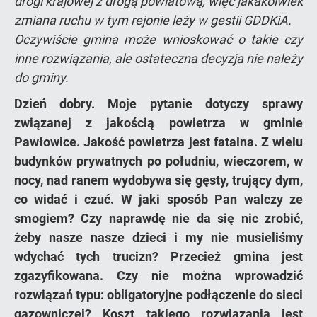
drogi krajowej z drogą powiatową, więc jakakolwiek
zmiana ruchu w tym rejonie leży w gestii GDDKiA.
Oczywiście gmina może wnioskować o takie czy
inne rozwiązania, ale ostateczna decyzja nie należy
do gminy.
Dzień dobry. Moje pytanie dotyczy sprawy
związanej z jakością powietrza w gminie
Pawłowice. Jakość powietrza jest fatalna. Z wielu
budynków prywatnych po południu, wieczorem, w
nocy, nad ranem wydobywa się gęsty, trujący dym,
co widać i czuć. W jaki sposób Pan walczy ze
smogiem? Czy naprawdę nie da się nic zrobić,
żeby nasze nasze dzieci i my nie musieliśmy
wdychać tych trucizn? Przecież gmina jest
zgazyfikowana. Czy nie można wprowadzić
rozwiązań typu: obligatoryjne podłączenie do sieci
gazowniczej? Koszt takiego rozwiązania jest