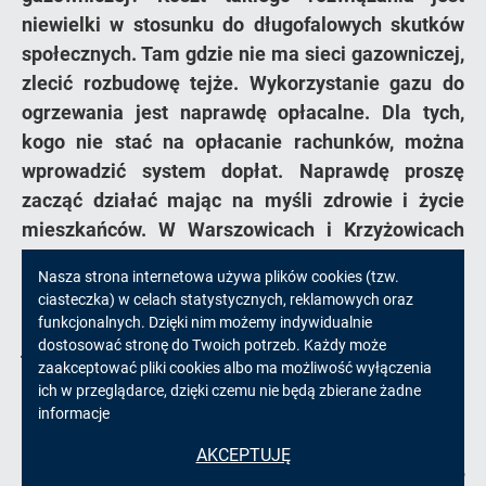
niewielki w stosunku do długofalowych skutków
społecznych. Tam gdzie nie ma sieci gazowniczej,
zlecić rozbudowę tejże. Wykorzystanie gazu do
ogrzewania jest naprawdę opłacalne. Dla tych,
kogo nie stać na opłacanie rachunków, można
wprowadzić system dopłat. Naprawdę proszę
zacząć działać mając na myśli zdrowie i życie
mieszkańców. W Warszowicach i Krzyżowicach
nie da się oddychać. Obecnie Ustawa
Informacja
Nasza strona internetowa używa plików cookies (tzw.
antysmogowa jest martwą ustawą. Samo
ciasteczka) w celach statystycznych, reklamowych oraz
podawanie wartości zanieczyszczeń nie zmieni
o
funkcjonalnych. Dzięki nim możemy indywidualnie
jakości powietrza. Ja, jako mieszkaniec Gminy,
dostosować stronę do Twoich potrzeb. Każdy może
cookies!
zaakceptować pliki cookies albo ma możliwość wyłączenia
płacący podatki, się nie zgadzam na taką sytuację
ich w przeglądarce, dzięki czemu nie będą zbierane żadne
i nicnierobienie.
informacje
Szanowny Panie,
AKCEPTUJĘ
zgodnie z uchwałą antysmogową na wymianę