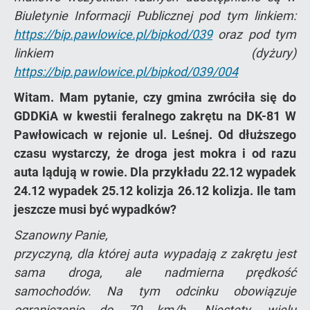
Biuletynie Informacji Publicznej pod tym linkiem:
https://bip.pawlowice.pl/bipkod/039
oraz pod tym
linkiem (dyżury)
https://bip.pawlowice.pl/bipkod/039/004
Witam. Mam pytanie, czy gmina zwróciła się do
GDDKiA w kwestii feralnego zakrętu na DK-81 W
Pawłowicach w rejonie ul. Leśnej. Od dłuższego
czasu wystarczy, że droga jest mokra i od razu
auta lądują w rowie. Dla przykładu 22.12 wypadek
24.12 wypadek 25.12 kolizja 26.12 kolizja. Ile tam
jeszcze musi być wypadków?
Szanowny Panie,
przyczyną, dla której auta wypadają z zakrętu jest
sama droga, ale nadmierna prędkość
samochodów. Na tym odcinku obowiązuje
ograniczenie do 70 km/h. Niestety, wielu