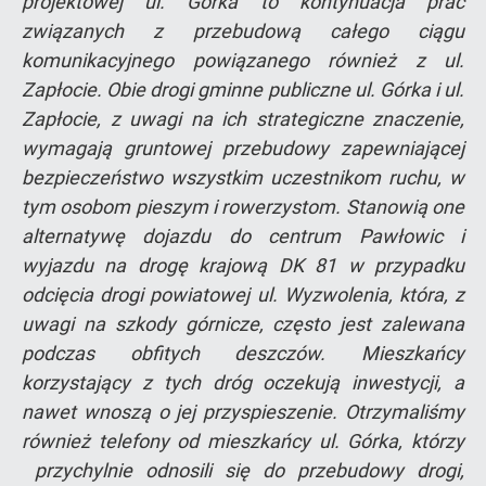
projektowej ul. Górka to kontynuacja prac
związanych z przebudową całego ciągu
komunikacyjnego powiązanego również z ul.
Zapłocie. Obie drogi gminne publiczne ul. Górka i ul.
Zapłocie, z uwagi na ich strategiczne znaczenie,
wymagają gruntowej przebudowy zapewniającej
bezpieczeństwo wszystkim uczestnikom ruchu, w
tym osobom pieszym i rowerzystom. Stanowią one
alternatywę dojazdu do centrum Pawłowic i
wyjazdu na drogę krajową DK 81 w przypadku
odcięcia drogi powiatowej ul. Wyzwolenia, która, z
uwagi na szkody górnicze, często jest zalewana
podczas obfitych deszczów. Mieszkańcy
korzystający z tych dróg oczekują inwestycji, a
nawet wnoszą o jej przyspieszenie. Otrzymaliśmy
również telefony od mieszkańcy ul. Górka, którzy
przychylnie odnosili się do przebudowy drogi,