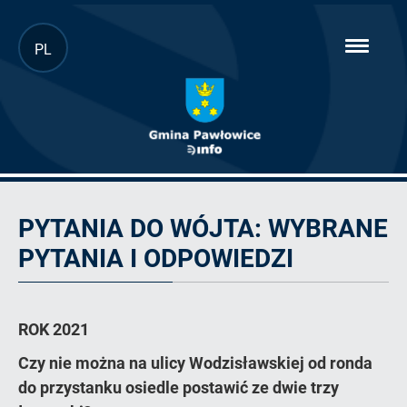
Przejdź
PL
hambur
do
menu
głównej
treści
Pytania
do
PYTANIA DO WÓJTA: WYBRANE
wójta
PYTANIA I ODPOWIEDZI
ROK 2021
Czy nie można na ulicy Wodzisławskiej od ronda
do przystanku osiedle postawić ze dwie trzy