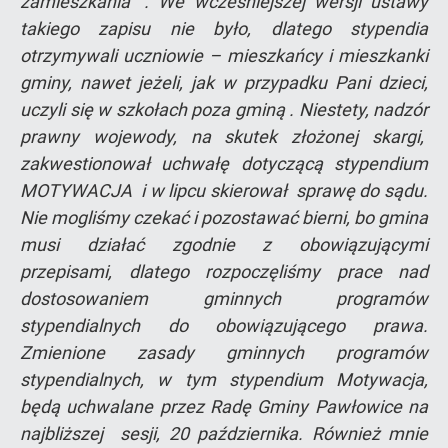
zamieszkania” . We wcześniejszej wersji ustawy
takiego zapisu nie było, dlatego stypendia
otrzymywali uczniowie – mieszkańcy i mieszkanki
gminy, nawet jeżeli, jak w przypadku Pani dzieci,
uczyli się w szkołach poza gminą . Niestety, nadzór
prawny wojewody, na skutek złożonej skargi,
zakwestionował uchwałę dotyczącą stypendium
MOTYWACJA i w lipcu skierował sprawę do sądu.
Nie mogliśmy czekać i pozostawać bierni, bo gmina
musi działać zgodnie z obowiązującymi
przepisami, dlatego rozpoczęliśmy prace nad
dostosowaniem gminnych programów
stypendialnych do obowiązującego prawa.
Zmienione zasady gminnych programów
stypendialnych, w tym stypendium Motywacja,
będą uchwalane przez Radę Gminy Pawłowice na
najbliższej sesji, 20 października. Również mnie