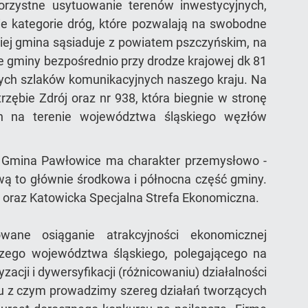
orzystne usytuowanie terenów inwestycyjnych,
ie kategorie dróg, które pozwalają na swobodne
niej gmina sąsiaduje z powiatem pszczyńskim, na
nie gminy bezpośrednio przy drodze krajowej dk 81
nych szlaków komunikacyjnych naszego kraju. Na
zębie Zdrój oraz nr 938, która biegnie w stronę
h na terenie województwa śląskiego węzłów
i. Gmina Pawłowice ma charakter przemysłowo -
wą to głównie środkowa i północna część gminy.
” oraz Katowicka Specjalna Strefa Ekonomiczna.
wane osiąganie atrakcyjności ekonomicznej
rczego województwa śląskiego, polegającego na
acji i dywersyfikacji (różnicowaniu) działalności
ku z czym prowadzimy szereg działań tworzących