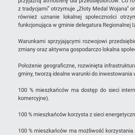
przyjazną atmosferę dla przedsiębiorców. Co r
z tradycjami” otrzymuje „Złoty Medal Wojana” o
również uznanie lokalnej społeczności otrz
funkcjonująca w gminie delegatura Regionalnej I
Warunkami sprzyjającymi rozwojowi przedsiębio
zmiany oraz aktywna gospodarczo lokalna społecz
Położenie geograficzne, rozwinięta infrastruktu
gminy, tworzą idealne warunki do inwestowania
100 % mieszkańców ma dostęp do sieci intern
komercyjne).
100 % mieszkańców korzysta z sieci energetyczne
100 % mieszkańców ma możliwość korzystania z 