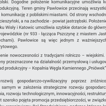
lski. Dogodne położenie komunikacyjne umożliwia k
odukcyjną. Teren gminy Pawłowice przecinają wszystk
ą komunikację z pobliskimi miastami. Od strony wschod
- cieszyński, a na zachodzie - powiat jastrzębski. Położe
nku Wisły i Katowic umożliwia szybkie dotarcie do głów
wojewódzkie (nr 933 - łącząca Pszczynę z miastem Jastr
zechami). Pawłowice są więc jednym z ważniejszyc
zytowego.
nie nowoczesności z tradycjami rolniczo – wiejskim
reny przeznaczone na działalność przemysłową i usługo
kład produkcyjny – Kopalnia Węgla Kamiennego „Pniówek
zwój gospodarczo-cywilizacyjny poprzez zróżnico
tym samym w założenia strategiczne rozwoju gospoda
, rozwoju technologicznym, innowacyjności, restrukturyz
st szeroko pojęta promocja przedsiębiorczości, w związ