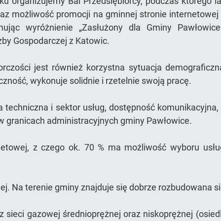
oku organizujemy Bal Przedsiębiorcy, podczas którego l
raz możliwość promocji na gminnej stronie internetowej 
ymując wyróżnienie „Zasłużony dla Gminy Pawłowice”
zby Gospodarczej z Katowic.
rczości jest również korzystna sytuacja demograficzn
ność, wykonuje solidnie i rzetelnie swoją pracę.
ra techniczna i sektor usług, dostępność komunikacyjna,
 w granicach administracyjnych gminy Pawłowice.
etowej, z czego ok. 70 % ma możliwość wyboru usłu
j. Na terenie gminy znajduje się dobrze rozbudowana sie
sieci gazowej średnioprężnej oraz niskoprężnej (osie