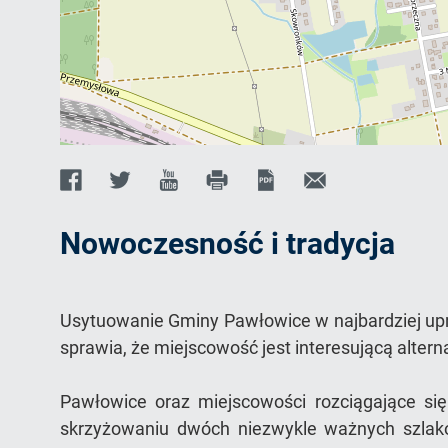
Facebook
Twitter
Youtube
Print
PDF
Wyślij
E-
d
q
o
c
l
i
link
mail
Nowoczesność i tradycja
do
Usytuowanie Gminy Pawłowice w najbardziej up
strony
sprawia, że miejscowość jest interesującą alter
Pawłowice oraz miejscowości rozciągające się
skrzyżowaniu dwóch niezwykle ważnych szlak