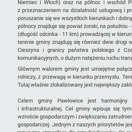
Niemiec i Włoch) oraz na północ i wschód Po
z przeznaczeniem na działalność usługową i pr
poruszanie się we wszystkich kierunkach i dobr
północy znajduje się powiat żorski, na południu 
(długość odcinka - 11 km) prowadzącej w kieru
terenie gminy znajdują się również dwie drogi 
Cieszyna i granicy państwa polskiego z C
komunikacyjnych, o dużym natężeniu ruchu tran
Głównym walorem gminy jest umiejętne połącze
rolniczy, z przewagą w kierunku przemysłu. Te
Tutaj właśnie zlokalizowany jest największy za
Celem gminy Pawłowice jest harmonijny ro
i infrastrukturalnej. Cel gminy wpisuje się 
wzroście gospodarczym i zwiększaniu zatrudnienia
gospodarczej. Jednym z naszych priorytetów je