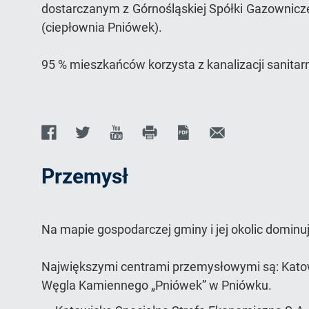
dostarczanym z Górnośląskiej Spółki Gazownicze
(ciepłownia Pniówek).
95 % mieszkańców korzysta z kanalizacji sanitar
Facebook
Twitter
Youtube
Print
PDF
Wyślij
E-
d
q
o
c
l
i
link
mail
Przemysł
do
Na mapie gospodarczej gminy i jej okolic domin
strony
Największymi centrami przemysłowymi są: Katow
Węgla Kamiennego „Pniówek” w Pniówku.