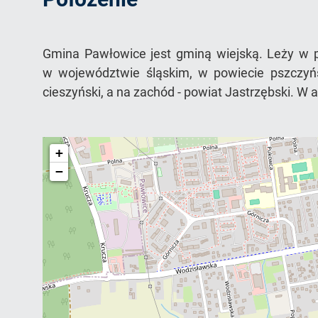
do
Gmina Pawłowice jest gminą wiejską. Leży w p
strony
w województwie śląskim, w powiecie pszczyńsk
cieszyński, a na zachód - powiat Jastrzębski. W
+
−