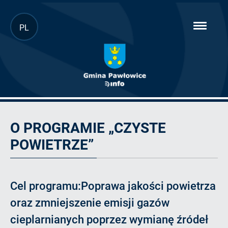
Przejdź
PL
hambur
do
menu
głównej
treści
O
programie
O PROGRAMIE „CZYSTE
POWIETRZE”
Cel programu:Poprawa jakości powietrza
oraz zmniejszenie emisji gazów
cieplarnianych poprzez wymianę źródeł