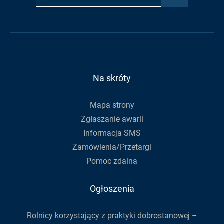
adres
Urzędu
Urzędu
RSS
e-
Gminy
Gminy
Urzędu
mail,
na
na
Gminy
aby
Facebook
Youtube
zapisać
się
do
Na skróty
newslettera
Mapa strony
Zgłaszanie awarii
Informacja SMS
Zamówienia/Przetargi
Pomoc zdalna
Ogłoszenia
Rolnicy korzystający z praktyki dobrostanowej –