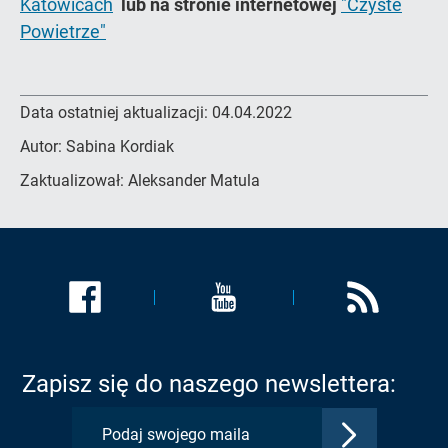
Katowicach
lub na stronie internetowej
"Czyste
Powietrze"
Data ostatniej aktualizacji:
04.04.2022
Autor:
Sabina Kordiak
Zaktualizował:
Aleksander Matula
Link
Link
Link
zostanie
zostanie
zostanie
otwarty
otwarty
otwarty
w
w
w
Zapisz się do naszego newslettera:
nowej
nowej
nowej
karcie:
karcie:
karcie:
Zatwierdź
Profil
Profil
Kanał