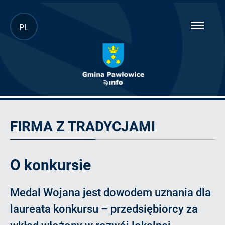
Przejdź
PL
hambur
do
menu
głównej
treści
O
konkursie
FIRMA Z TRADYCJAMI
O konkursie
Medal Wojana jest dowodem uznania dla
laureata konkursu – przedsiębiorcy za