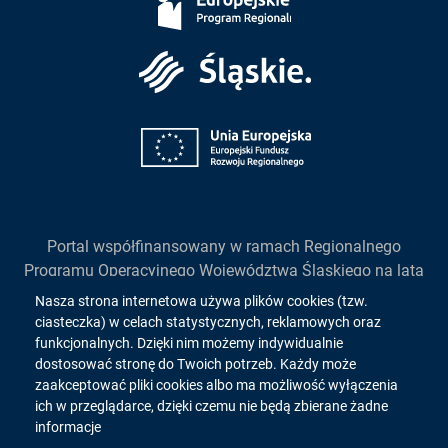
Śląskie
Unia
Europejska
Portal współfinansowany w ramach Regionalnego
Programu Operacyjnego Województwa Śląskiego na lata
2014-2020
Informacja
Nasza strona internetowa używa plików cookies (tzw.
działanie 2.1. "Wsparcie rozwoju cyfrowych usług
ciasteczka) w celach statystycznych, reklamowych oraz
o
publicznych"
funkcjonalnych. Dzięki nim możemy indywidualnie
dostosować stronę do Twoich potrzeb. Każdy może
cookies!
zaakceptować pliki cookies albo ma możliwość wyłączenia
ich w przeglądarce, dzięki czemu nie będą zbierane żadne
Copyright 2026. All rights reserved.
informacje