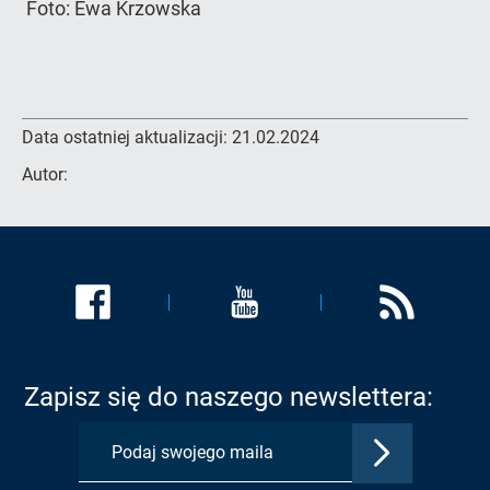
Foto: Ewa Krzowska
Data ostatniej aktualizacji:
21.02.2024
Autor:
Link
Link
Link
zostanie
zostanie
zostanie
otwarty
otwarty
otwarty
w
w
w
Zapisz się do naszego newslettera:
nowej
nowej
nowej
karcie:
karcie:
karcie:
Zatwierdź
Profil
Profil
Kanał
adres
Urzędu
Urzędu
RSS