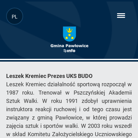
Przejdź
PL
hambur
do
menu
głównej
treści
2023
Leszek Kremiec Prezes UKS BUDO
Leszek Kremiec działalność sportową rozpoczął w
1987 roku. Trenował w Pszczyńskiej Akademii
Sztuk Walki. W roku 1991 zdobył uprawnienia
instruktora reakcji ruchowej i od tego czasu jest
związany z gminą Pawłowice, w której prowadzi
zajęcia sztuk i sportów walki. W 2003 roku wszedł
w skład Komitetu Założycielskiego Uczniowskiego