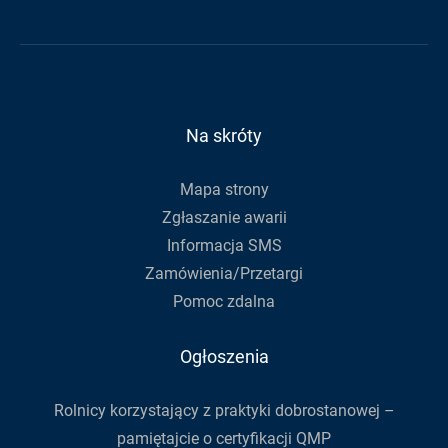
e-
Gminy
Gminy
Urzędu
mail,
na
na
Gminy
aby
Facebook
Youtube
zapisać
się
do
Na skróty
newslettera
Mapa strony
Zgłaszanie awarii
Informacja SMS
Zamówienia/Przetargi
Pomoc zdalna
Ogłoszenia
Rolnicy korzystający z praktyki dobrostanowej –
pamiętajcie o certyfikacji QMP