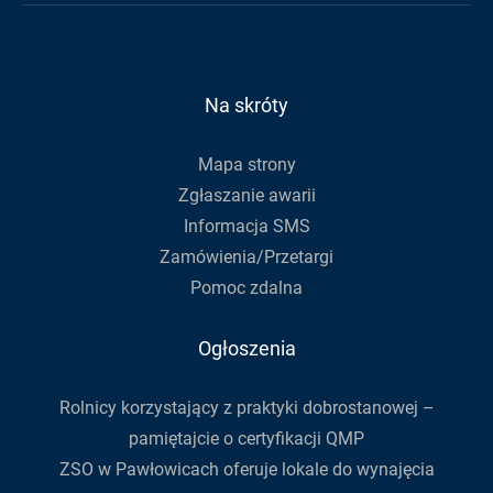
aby
Facebook
Youtube
zapisać
się
do
Na skróty
newslettera
Mapa strony
Zgłaszanie awarii
Informacja SMS
Zamówienia/Przetargi
Pomoc zdalna
Ogłoszenia
Rolnicy korzystający z praktyki dobrostanowej –
pamiętajcie o certyfikacji QMP
ZSO w Pawłowicach oferuje lokale do wynajęcia