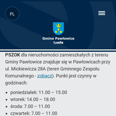
Przejdź
PL
hambur
do
menu
głównej
treści
PSZOK
PSZOK
dla nieruchomości zamieszkałych z terenu
Gminy Pawłowice znajduje się w Pawłowicach przy
ul. Mickiewicza 28A (teren Gminnego Zespołu
Komunalnego -
zobacz
). Punkt jest czynny w
godzinach:
poniedziałek: 11.00 – 15.00
wtorek: 14.00 – 18.00
środa: 7.00 – 11.00
czwartek: 7.00 – 11.00