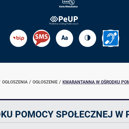
Zmień
Zmień
Przejdź
Przejdź
rozmiar
kontrast
do
do
tekstu
strony
BIP
Informac
dla
słabosł
OGŁOSZENIA
OGŁOSZENIE
KWARANTANNA W OŚRODKU PO
KU POMOCY SPOŁECZNEJ W