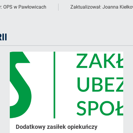
r:
OPS w Pawłowicach
Zaktualizował:
Joanna Kiełk
II
Dodatkowy zasiłek opiekuńczy