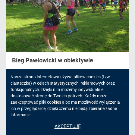
Bieg Pawłowicki w obiektywie
Bieg Pawłowicki 2020 za nami.
Informacja
Nasza strona internetowa używa plików cookies (tzw.
ciasteczka) w celach statystycznych, reklamowych oraz
Zobaczmy to jeszcze raz w
o
funkcjonalnych. Dzięki nim możemy indywidualnie
obiektywie aparatu fotograficznego.
dostosować stronę do Twoich potrzeb. Każdy może
cookies!
zaakceptować pliki cookies albo ma możliwość wyłączenia
czytaj więcej
ich w przeglądarce, dzięki czemu nie będą zbierane żadne
informacje
AKCEPTUJĘ
14.09.2020