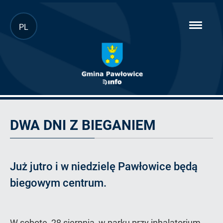
Przejdź
PL
hambur
do
menu
głównej
treści
Artykuł
DWA DNI Z BIEGANIEM
Już jutro i w niedzielę Pawłowice będą
biegowym centrum.
W sobotę, 28 sierpnia, w parku przy inhalatorium