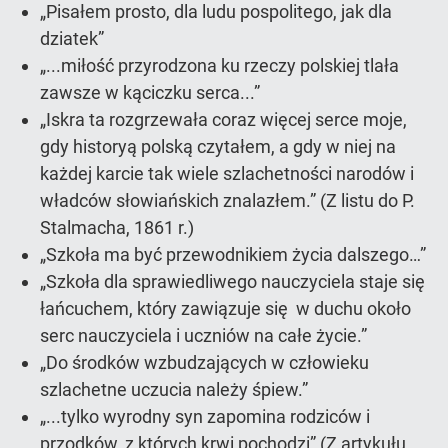
„Pisałem prosto, dla ludu pospolitego, jak dla
dziatek”
„...miłość przyrodzona ku rzeczy polskiej tlała
zawsze w kąciczku serca...”
„Iskra ta rozgrzewała coraz więcej serce moje,
gdy historyą polską czytałem, a gdy w niej na
każdej karcie tak wiele szlachetności narodów i
władców słowiańskich znalazłem.” (Z listu do P.
Stalmacha, 1861 r.)
„Szkoła ma być przewodnikiem życia dalszego…”
„Szkoła dla sprawiedliwego nauczyciela staje się
łańcuchem, który zawiązuje się w duchu około
serc nauczyciela i uczniów na całe życie.”
„Do środków wzbudzających w człowieku
szlachetne uczucia należy śpiew.”
„...tylko wyrodny syn zapomina rodziców i
przodków, z których krwi pochodzi” (Z artykułu