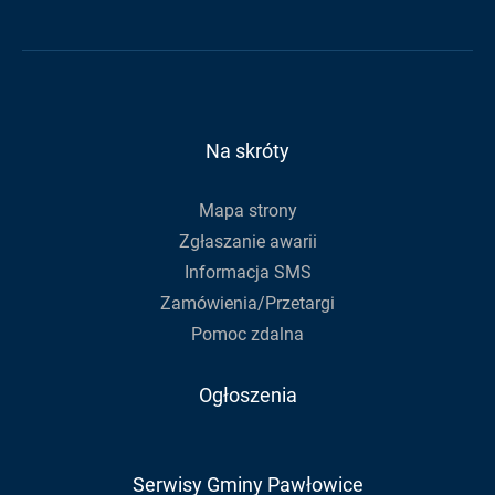
e-
Gminy
Gminy
Urzędu
mail,
na
na
Gminy
aby
Facebook
Youtube
zapisać
się
do
Na skróty
newslettera
Mapa strony
Zgłaszanie awarii
Informacja SMS
Zamówienia/Przetargi
Pomoc zdalna
Ogłoszenia
Serwisy Gminy Pawłowice