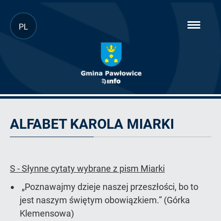
Przejdź
PL
hambur
do
menu
głównej
treści
Artykuł
ALFABET KAROLA MIARKI
S - Słynne cytaty wybrane z pism Miarki
„Poznawajmy dzieje naszej przeszłości, bo to
jest naszym świętym obowiązkiem.” (Górka
Klemensowa)