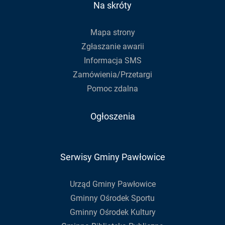
do
Na skróty
newslettera
Mapa strony
Zgłaszanie awarii
Informacja SMS
Zamówienia/Przetargi
Pomoc zdalna
Ogłoszenia
Serwisy Gminy Pawłowice
Urząd Gminy Pawłowice
Gminny Ośrodek Sportu
Gminny Ośrodek Kultury