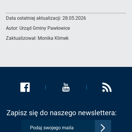
Data ostatniej aktualizacji:
28.05.2026
Autor:
Urząd Gminy Pawłowice
Zaktualizował:
Monika Klimek
Link
Link
Link
zostanie
zostanie
zostanie
otwarty
otwarty
otwarty
w
w
w
Zapisz się do naszego newslettera:
nowej
nowej
nowej
karcie:
karcie:
karcie:
Zatwierdź
Profil
Profil
Kanał