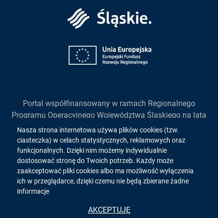
Śląskie
Unia
Europejska
Portal współfinansowany w ramach Regionalnego
Programu Operacyjnego Województwa Śląskiego na lata
2014-2020
Informacja
Nasza strona internetowa używa plików cookies (tzw.
działanie 2.1. "Wsparcie rozwoju cyfrowych usług
ciasteczka) w celach statystycznych, reklamowych oraz
o
publicznych"
funkcjonalnych. Dzięki nim możemy indywidualnie
dostosować stronę do Twoich potrzeb. Każdy może
cookies!
zaakceptować pliki cookies albo ma możliwość wyłączenia
ich w przeglądarce, dzięki czemu nie będą zbierane żadne
Copyright 2026. All rights reserved.
informacje
Wykonanie:
inovatica.com
AKCEPTUJĘ