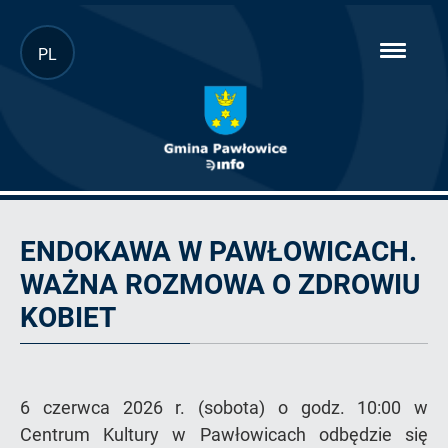
Przejdź
PL
hambur
do
menu
głównej
treści
Artykuł
ENDOKAWA W PAWŁOWICACH.
WAŻNA ROZMOWA O ZDROWIU
KOBIET
6 czerwca 2026 r. (sobota) o godz. 10:00 w
Centrum Kultury w Pawłowicach odbędzie się