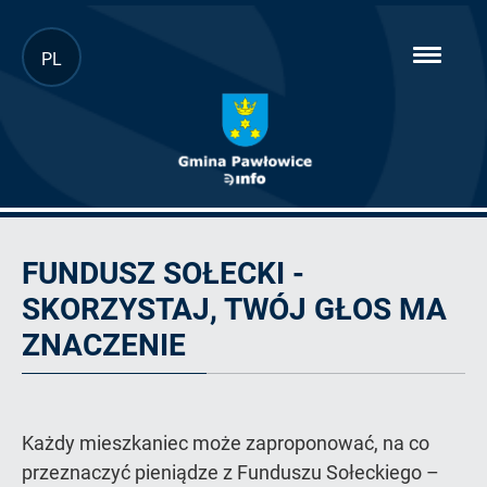
Przejdź
PL
hambur
do
menu
głównej
treści
Artykuł
FUNDUSZ SOŁECKI -
SKORZYSTAJ, TWÓJ GŁOS MA
ZNACZENIE
Każdy mieszkaniec może zaproponować, na co
przeznaczyć pieniądze z Funduszu Sołeckiego –