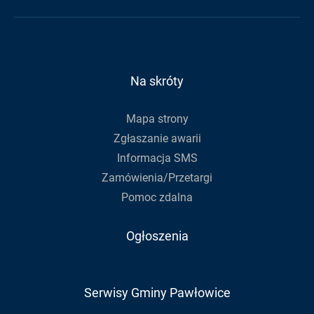
mail,
na
na
Gminy
aby
Facebook
Youtube
zapisać
się
do
Na skróty
newslettera
Mapa strony
Zgłaszanie awarii
Informacja SMS
Zamówienia/Przetargi
Pomoc zdalna
Ogłoszenia
Serwisy Gminy Pawłowice