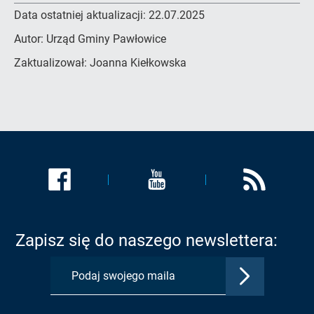
Data ostatniej aktualizacji:
22.07.2025
Autor:
Urząd Gminy Pawłowice
Zaktualizował:
Joanna Kiełkowska
Link
Link
Link
zostanie
zostanie
zostanie
otwarty
otwarty
otwarty
w
w
w
Zapisz się do naszego newslettera:
nowej
nowej
nowej
karcie:
karcie:
karcie:
Zatwierdź
Profil
Profil
Kanał
adres
Urzędu
Urzędu
RSS
e-
Gminy
Gminy
Urzędu