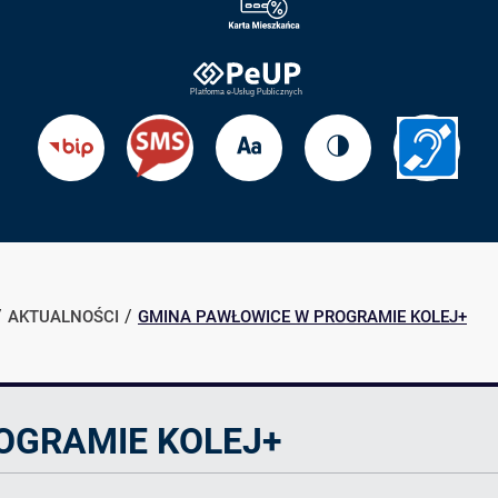
Zmień
Zmień
Przejdź
Przejdź
rozmiar
kontrast
do
do
tekstu
strony
BIP
Informac
dla
słabosł
AKTUALNOŚCI
GMINA PAWŁOWICE W PROGRAMIE KOLEJ+
OGRAMIE KOLEJ+