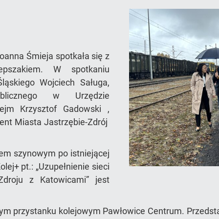
oanna Śmieja spotkała się z
lepszakiem. W spotkaniu
ląskiego Wojciech Saługa,
ublicznego w Urzędzie
jm Krzysztof Gadowski ,
nt Miasta Jastrzębie-Zdrój
dem szynowym po istniejącej
lej+ pt.: „Uzupełnienie sieci
Zdroju z Katowicami” jest
cym przystanku kolejowym Pawłowice Centrum. Przedst