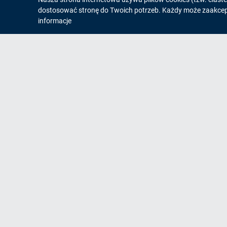
Informacja
dostosować stronę do Twoich potrzeb. Każdy może zaakcepto
o
informacje
cookies!
Na skróty
Og
Mapa strony
Zgłaszanie awarii
Informacja SMS
Zamówienia/Przetargi
Pomoc zdalna