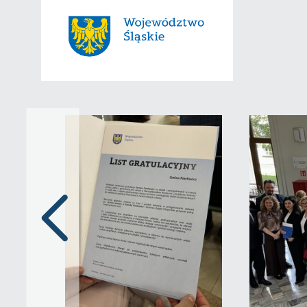
Poprzedni
slajd