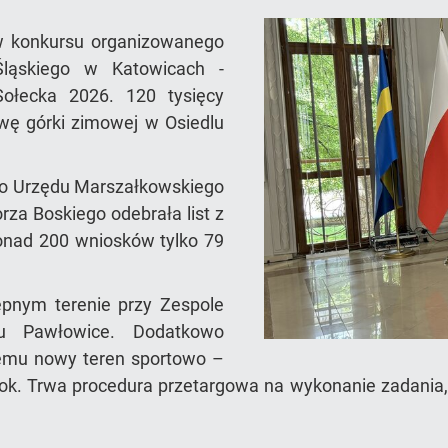
w konkursu organizowanego
ląskiego w Katowicach -
Sołecka 2026. 120 tysięcy
owę górki zimowej w Osiedlu
go Urzędu Marszałkowskiego
za Boskiego odebrała list z
onad 200 wniosków tylko 79
pnym terenie przy Zespole
lu Pawłowice. Dodatkowo
zemu nowy teren sportowo –
rok. Trwa procedura przetargowa na wykonanie zadania,