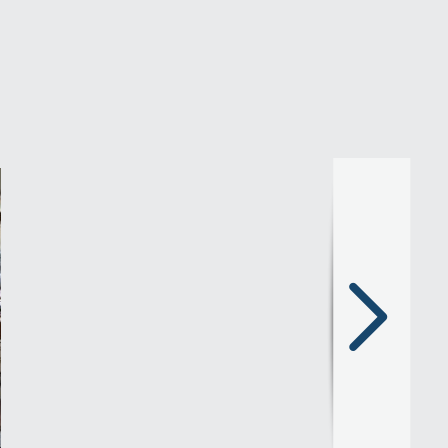
Następny
slajd