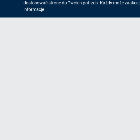
dostosować stronę do Twoich potrzeb. Każdy może zaakcepto
o
informacje
cookies!
Na skróty
Og
Mapa strony
Zgłaszanie awarii
Informacja SMS
Zamówienia/Przetargi
Pomoc zdalna