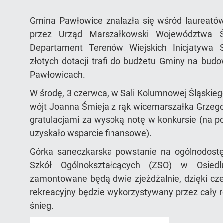
Gmina Pawłowice znalazła się wśród laureató
przez Urząd Marszałkowski Województwa Ś
Departament Terenów Wiejskich Inicjatywa 
złotych dotacji trafi do budżetu Gminy na bud
Pawłowicach.
W środę, 3 czerwca, w Sali Kolumnowej Śląskie
wójt Joanna Śmieja z rąk wicemarszałka Grzegor
gratulacjami za wysoką notę w konkursie (na p
uzyskało wsparcie finansowe).
Górka saneczkarska powstanie na ogólnodostę
Szkół Ogólnokształcących (ZSO) w Osied
zamontowane będą dwie zjeżdżalnie, dzięki c
rekreacyjny będzie wykorzystywany przez cały 
śnieg.