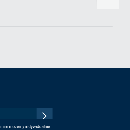
Zatwierdź
adres
ki nim możemy indywidualnie
e-