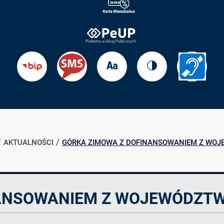
Zmień
Zmień
Przejdź
Przejdź
rozmiar
kontrast
do
do
tekstu
strony
BIP
Informac
dla
słabosł
AKTUALNOŚCI
GÓRKA ZIMOWA Z DOFINANSOWANIEM Z WOJ
ANSOWANIEM Z WOJEWÓDZTW