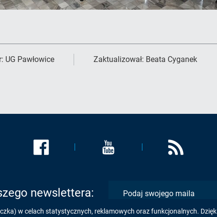
r:
UG Pawłowice
Zaktualizował:
Beata Cyganek
Link
Link
Link
zostanie
zostanie
zostanie
otwarty
otwarty
otwarty
w
w
w
nowej
nowej
nowej
szego newslettera:
karcie:
karcie:
karcie:
eczka) w celach statystycznych, reklamowych oraz funkcjonalnych. Dzię
Profil
Profil
Kanał