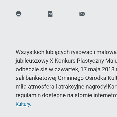
Print
PDF
Wyślij
E-
c
l
i
link
mail
do
Wszystkich lubiących rysować i malow
strony
jubileuszowy X Konkurs Plastyczny Malu
odbędzie się w czwartek, 17 maja 2018 r
sali bankietowej Gminnego Ośrodka Kul
miła atmosfera i atrakcyjne nagrody!Kar
regulamin dostępne na stornie internet
Kultury.