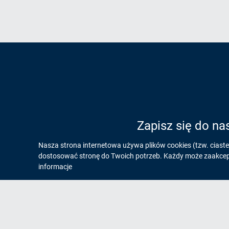
Zapisz się do na
Informacja
Nasza strona internetowa używa plików cookies (tzw. ciast
dostosować stronę do Twoich potrzeb. Każdy może zaakcepto
o
informacje
cookies!
Na skróty
Og