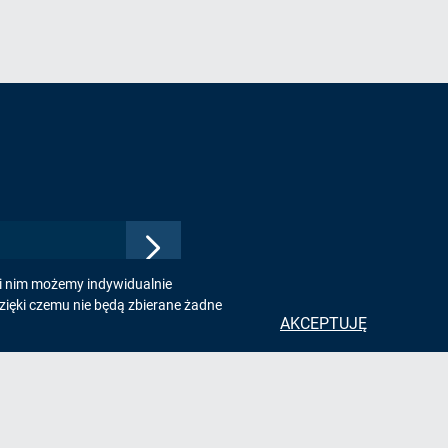
Zatwierdź
adres
ki nim możemy indywidualnie
e-
zięki czemu nie będą zbierane żadne
mail,
AKCEPTUJĘ
aby
zapisać
się
do
e
Kontakt
newslettera