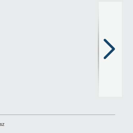
Następny
slajd
sz