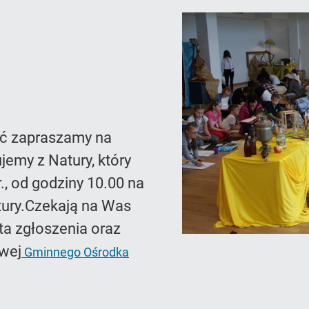
ać zapraszamy na
jemy z Natury, który
., od godziny 10.00 na
tury.Czekają na Was
ta zgłoszenia oraz
owej
Gminnego Ośrodka