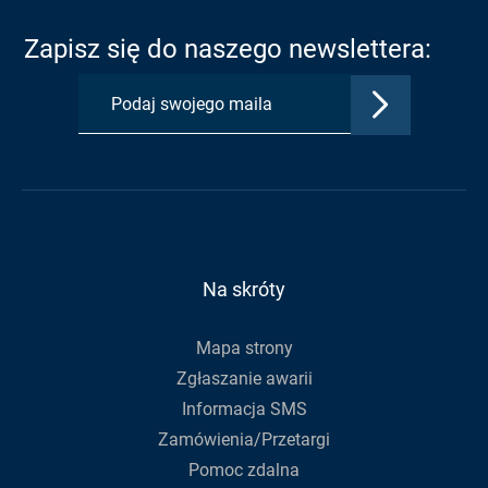
w
w
w
Zapisz się do naszego newslettera:
nowej
nowej
nowej
karcie:
karcie:
karcie:
Zatwierdź
Profil
Profil
Kanał
adres
Urzędu
Urzędu
RSS
e-
Gminy
Gminy
Urzędu
mail,
na
na
Gminy
aby
Facebook
Youtube
zapisać
się
do
Na skróty
newslettera
Mapa strony
Zgłaszanie awarii
Informacja SMS
Zamówienia/Przetargi
Pomoc zdalna