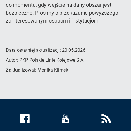
do momentu, gdy wejście na dany obszar jest
bezpieczne. Prosimy o przekazanie powyższego
zainteresowanym osobom i instytucjom
Data ostatniej aktualizacji:
20.05.2026
Autor:
PKP Polskie Linie Kolejowe S.A.
Zaktualizował:
Monika Klimek
Link
Link
Link
zostanie
zostanie
zostanie
otwarty
otwarty
otwarty