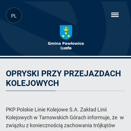
Przejdź
PL
hambur
do
menu
głównej
treści
Artykuł
OPRYSKI PRZY PRZEJAZDACH
KOLEJOWYCH
PKP Polskie Linie Kolejowe S.A. Zakład Linii
Kolejowych w Tarnowskich Górach informuje, że w
związku z koniecznością zachowania trójkątów