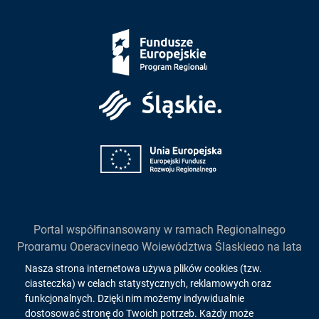
Fundusze
Europejskie
Śląskie
Unia
Europejska
Portal współfinansowany w ramach Regionalnego
Programu Operacyjnego Województwa Śląskiego na lata
2014-2020
Informacja
Nasza strona internetowa używa plików cookies (tzw.
działanie 2.1. "Wsparcie rozwoju cyfrowych usług
ciasteczka) w celach statystycznych, reklamowych oraz
o
publicznych"
funkcjonalnych. Dzięki nim możemy indywidualnie
dostosować stronę do Twoich potrzeb. Każdy może