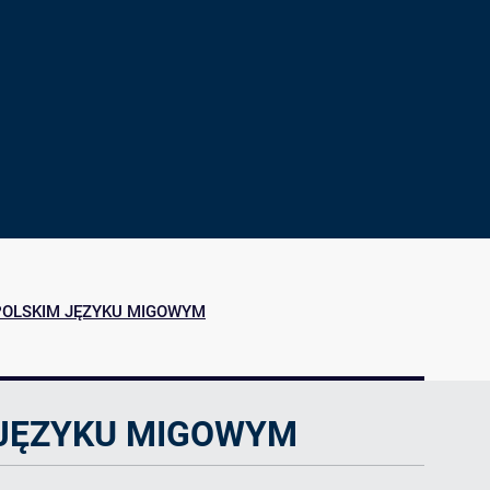
ji
yszących
POLSKIM JĘZYKU MIGOWYM
 JĘZYKU MIGOWYM