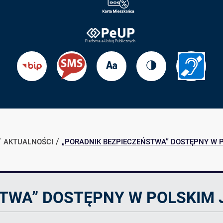
Zmień
Zmień
Przejdź
Przejdź
rozmiar
kontrast
do
do
tekstu
strony
BIP
Informac
dla
słabosł
AKTUALNOŚCI
„PORADNIK BEZPIECZEŃSTWA” DOSTĘPNY W 
STWA” DOSTĘPNY W POLSKIM