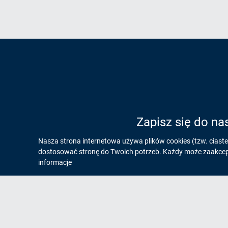
Zapisz się do na
Informacja
Nasza strona internetowa używa plików cookies (tzw. ciast
dostosować stronę do Twoich potrzeb. Każdy może zaakcepto
o
informacje
cookies!
Na skróty
Og