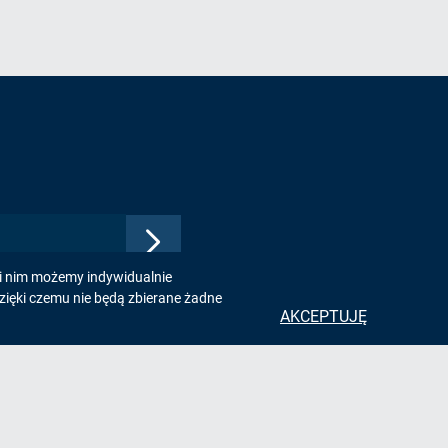
Zatwierdź
adres
ki nim możemy indywidualnie
e-
zięki czemu nie będą zbierane żadne
mail,
AKCEPTUJĘ
aby
zapisać
się
do
e
Kontakt
newslettera