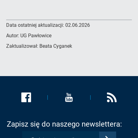
Data ostatniej aktualizacji:
02.06.2026
Autor:
UG Pawłowice
Zaktualizował:
Beata Cyganek
Link
Link
Link
zostanie
zostanie
zostanie
otwarty
otwarty
otwarty
w
w
w
Zapisz się do naszego newslettera:
nowej
nowej
nowej
karcie:
karcie:
karcie:
Zatwierdź