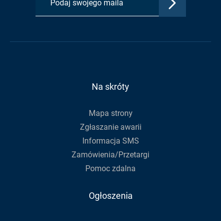
Profil
Profil
Kanał
adres
Urzędu
Urzędu
RSS
e-
Gminy
Gminy
Urzędu
mail,
na
na
Gminy
aby
Facebook
Youtube
zapisać
się
do
Na skróty
newslettera
Mapa strony
Zgłaszanie awarii
Informacja SMS
Zamówienia/Przetargi
Pomoc zdalna
Ogłoszenia