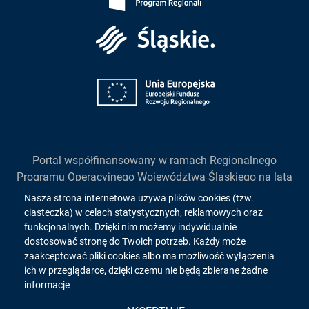
Śląskie
Unia
Europejska
Portal współfinansowany w ramach Regionalnego
Programu Operacyjnego Województwa Śląskiego na lata
2014-2020
Informacja
Nasza strona internetowa używa plików cookies (tzw.
działanie 2.1. "Wsparcie rozwoju cyfrowych usług
ciasteczka) w celach statystycznych, reklamowych oraz
o
publicznych"
funkcjonalnych. Dzięki nim możemy indywidualnie
dostosować stronę do Twoich potrzeb. Każdy może
cookies!
zaakceptować pliki cookies albo ma możliwość wyłączenia
ich w przeglądarce, dzięki czemu nie będą zbierane żadne
Copyright 2026. All rights reserved.
informacje
Wykonanie:
inovatica.com