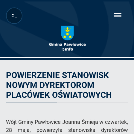
Przejdź
PL
hambur
do
menu
głównej
treści
Artykuł
POWIERZENIE STANOWISK
NOWYM DYREKTOROM
PLACÓWEK OŚWIATOWYCH
Wójt Gminy Pawłowice Joanna Śmieja w czwartek,
28 maja, powierzyła stanowiska dyrektorów