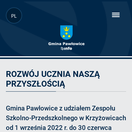
Przejdź
PL
hambur
do
menu
głównej
treści
Artykuł
ROZWÓJ UCZNIA NASZĄ
PRZYSZŁOŚCIĄ
Gmina Pawłowice z udziałem Zespołu
Szkolno-Przedszkolnego w Krzyżowicach
od 1 września 2022 r. do 30 czerwca