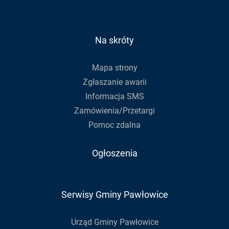
Facebook
Youtube
zapisać
się
do
Na skróty
newslettera
Mapa strony
Zgłaszanie awarii
Informacja SMS
Zamówienia/Przetargi
Pomoc zdalna
Ogłoszenia
Serwisy Gminy Pawłowice
Urząd Gminy Pawłowice