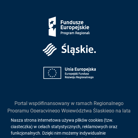
Fundusze
Europejskie
Śląskie
Unia
Europejska
Portal współfinansowany w ramach Regionalnego
Programu Operacyjnego Województwa Śląskiego na lata
2014-2020
Informacja
Nasza strona internetowa używa plików cookies (tzw.
działanie 2.1. "Wsparcie rozwoju cyfrowych usług
ciasteczka) w celach statystycznych, reklamowych oraz
o
publicznych"
funkcjonalnych. Dzięki nim możemy indywidualnie