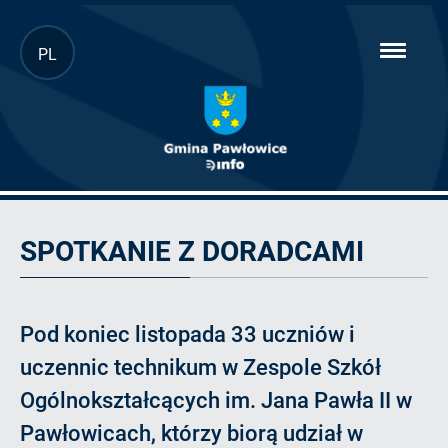
Przejdź
PL
hambur
do
menu
głównej
treści
Artykuł
SPOTKANIE Z DORADCAMI
Pod koniec listopada 33 uczniów i
uczennic technikum w Zespole Szkół
Ogólnokształcących im. Jana Pawła II w
Pawłowicach, którzy biorą udział w