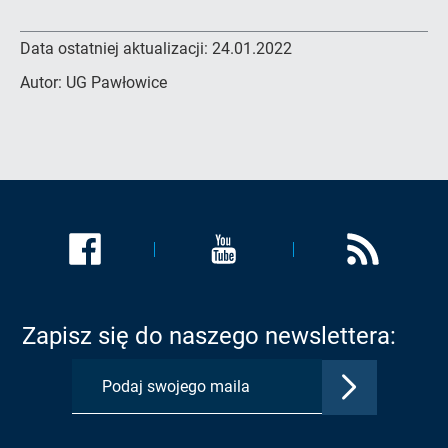
Data ostatniej aktualizacji:
24.01.2022
Autor:
UG Pawłowice
Link
Link
Link
zostanie
zostanie
zostanie
otwarty
otwarty
otwarty
w
w
w
Zapisz się do naszego newslettera:
nowej
nowej
nowej
karcie:
karcie:
karcie:
Zatwierdź
Profil
Profil
Kanał
adres
Urzędu
Urzędu
RSS
e-
Gminy
Gminy
Urzędu