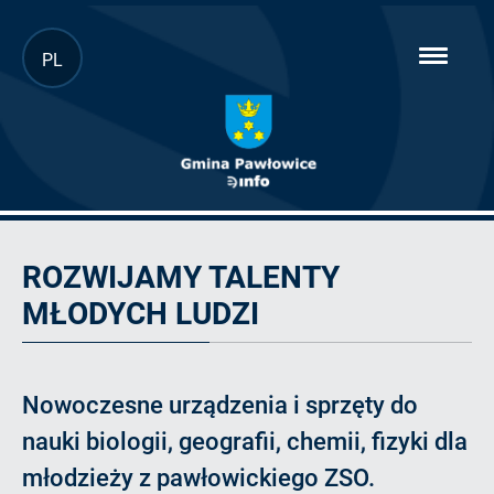
Przejdź
PL
hambur
do
menu
głównej
treści
Artykuł
ROZWIJAMY TALENTY
MŁODYCH LUDZI
Nowoczesne urządzenia i sprzęty do
nauki biologii, geografii, chemii, fizyki dla
młodzieży z pawłowickiego ZSO.