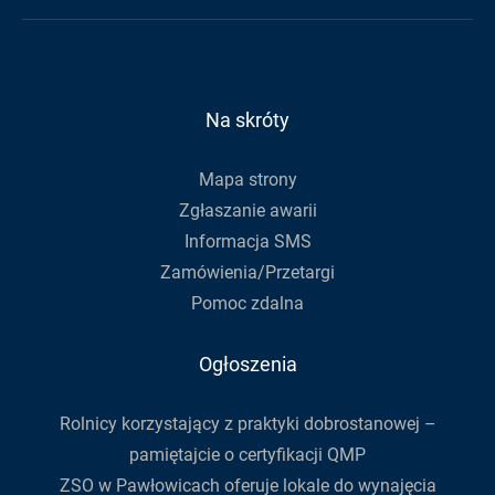
mail,
na
na
Gminy
aby
Facebook
Youtube
zapisać
się
do
Na skróty
newslettera
Mapa strony
Zgłaszanie awarii
Informacja SMS
Zamówienia/Przetargi
Pomoc zdalna
Ogłoszenia
Rolnicy korzystający z praktyki dobrostanowej –
pamiętajcie o certyfikacji QMP
ZSO w Pawłowicach oferuje lokale do wynajęcia