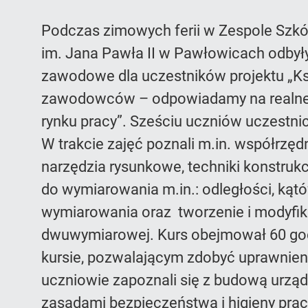
Podczas zimowych ferii w Zespole Szk
im. Jana Pawła II w Pawłowicach odbyły 
zawodowe dla uczestników projektu „K
zawodowców – odpowiadamy na realne
rynku pracy”. Sześciu uczniów uczestni
W trakcie zajęć poznali m.in. współrzę
narzędzia rysunkowe, techniki konstru
do wymiarowania m.in.: odległości, kątó
wymiarowania oraz tworzenie i modyfik
dwuwymiarowej. Kurs obejmował 60 god
kursie, pozwalającym zdobyć uprawnieni
uczniowie zapoznali się z budową urządz
zasadami bezpieczeństwa i higieny prac