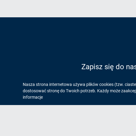
Zapisz się do na
Informacja
Nasza strona internetowa używa plików cookies (tzw. ciast
dostosować stronę do Twoich potrzeb. Każdy może zaakcepto
o
informacje
cookies!
Na skróty
Og
Mapa strony
Ro