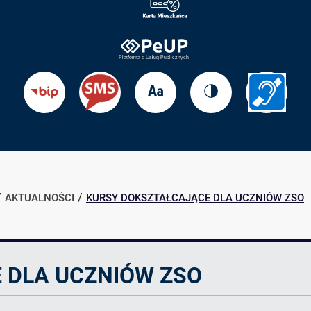
Zmień
Zmień
Przejdź
Przejdź
rozmiar
kontrast
do
do
tekstu
strony
BIP
Informac
dla
słabosł
AKTUALNOŚCI
KURSY DOKSZTAŁCAJĄCE DLA UCZNIÓW ZSO
 DLA UCZNIÓW ZSO