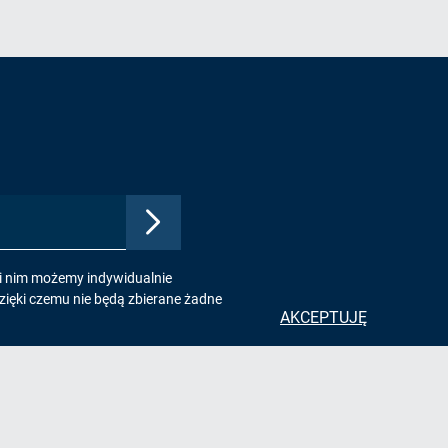
Zatwierdź
adres
e-
ki nim możemy indywidualnie
mail,
zięki czemu nie będą zbierane żadne
aby
AKCEPTUJĘ
zapisać
się
do
e
Kontakt
newslettera
Urząd Gminy Pawłowice