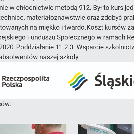
anie w chłodnictwie metodą 912. Był to kurs 
otechnice, materiałoznawstwie oraz zdobyć pra
lutowanych na miękko i twardo.Koszt kursów 
opejskiego Funduszu Społecznego w ramach R
 2020, Poddziałanie 11.2.3. Wsparcie szkoln
d absolwentów naszej szkoły.
sów.