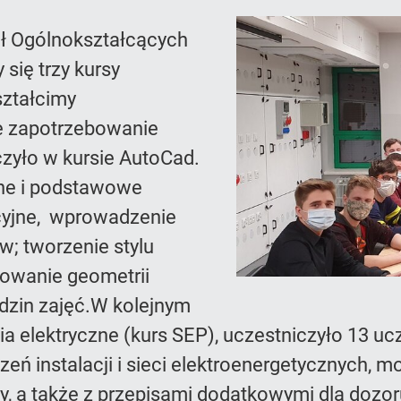
ół Ogólnokształcących
się trzy kursy
ształcimy
 zapotrzebowanie
czyło w kursie AutoCad.
dne i podstawowe
kcyjne, wprowadzenie
w; tworzenie stylu
owanie geometrii
zin zajęć.W kolejnym
a elektryczne (kurs SEP), uczestniczyło 13 uc
eń instalacji i sieci elektroenergetycznych, 
y, a także z przepisami dodatkowymi dla dozor