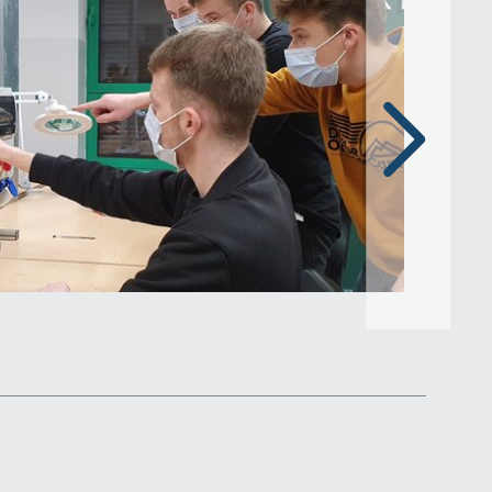
Następny
slajd