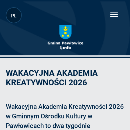
Przejdź
PL
hambur
do
menu
głównej
treści
Artykuł
WAKACYJNA AKADEMIA
KREATYWNOŚCI 2026
Wakacyjna Akademia Kreatywności 2026
w Gminnym Ośrodku Kultury w
Pawłowicach to dwa tygodnie