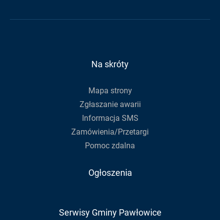
e-
Gminy
Gminy
Urzędu
mail,
na
na
Gminy
aby
Facebook
Youtube
zapisać
się
do
Na skróty
newslettera
Mapa strony
Zgłaszanie awarii
Informacja SMS
Zamówienia/Przetargi
Pomoc zdalna
Ogłoszenia
Serwisy Gminy Pawłowice