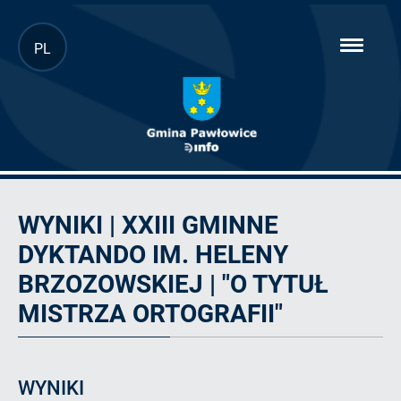
Przejdź
PL
hambur
do
menu
głównej
treści
Artykuł
WYNIKI | XXIII GMINNE
DYKTANDO IM. HELENY
BRZOZOWSKIEJ | "O TYTUŁ
MISTRZA ORTOGRAFII"
WYNIKI