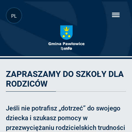
Przejdź
PL
hambur
do
menu
głównej
treści
Artykuł
ZAPRASZAMY DO SZKOŁY DLA
RODZICÓW
Jeśli nie potrafisz „dotrzeć” do swojego
dziecka i szukasz pomocy w
przezwyciężaniu rodzicielskich trudności