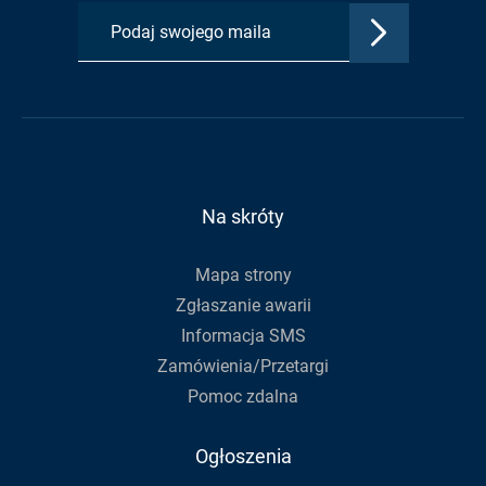
karcie:
karcie:
karcie:
Zatwierdź
Profil
Profil
Kanał
adres
Urzędu
Urzędu
RSS
e-
Gminy
Gminy
Urzędu
mail,
na
na
Gminy
aby
Facebook
Youtube
zapisać
się
do
Na skróty
newslettera
Mapa strony
Zgłaszanie awarii
Informacja SMS
Zamówienia/Przetargi
Pomoc zdalna
Ogłoszenia