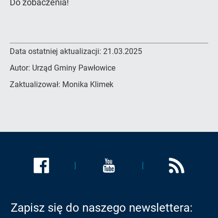
Do zobaczenia!
Data ostatniej aktualizacji:
21.03.2025
Autor:
Urząd Gminy Pawłowice
Zaktualizował:
Monika Klimek
Link
Link
Link
zostanie
zostanie
zostanie
otwarty
otwarty
otwarty
w
w
w
Zapisz się do naszego newslettera:
nowej
nowej
nowej