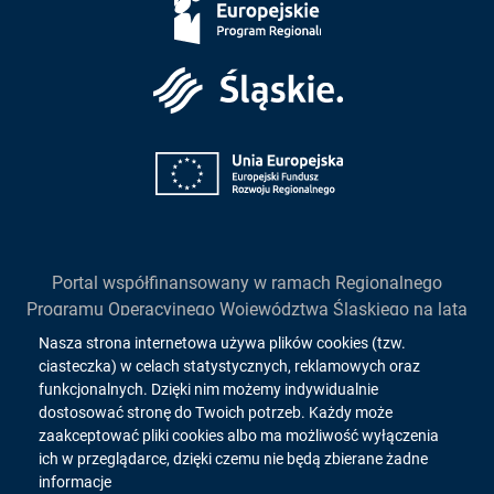
Europejskie
Śląskie
Unia
Europejska
Portal współfinansowany w ramach Regionalnego
Programu Operacyjnego Województwa Śląskiego na lata
2014-2020
Informacja
Nasza strona internetowa używa plików cookies (tzw.
działanie 2.1. "Wsparcie rozwoju cyfrowych usług
ciasteczka) w celach statystycznych, reklamowych oraz
o
publicznych"
funkcjonalnych. Dzięki nim możemy indywidualnie
dostosować stronę do Twoich potrzeb. Każdy może
cookies!
zaakceptować pliki cookies albo ma możliwość wyłączenia
ich w przeglądarce, dzięki czemu nie będą zbierane żadne
Copyright 2026. All rights reserved.
informacje