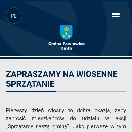
Przejdź
PL
hambur
do
menu
głównej
treści
Artykuł
ZAPRASZAMY NA WIOSENNE
SPRZĄTANIE
Pierwszy dzień wiosny to dobra okazja, żeby
zaprosić mieszkańców do udziału w akcji
„Sprzątamy naszą gminę”. Jako pierwsze w tym