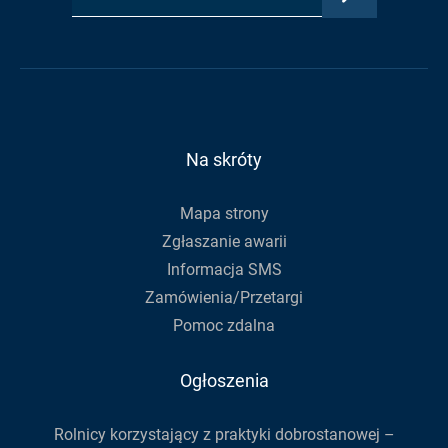
adres
Urzędu
Urzędu
RSS
e-
Gminy
Gminy
Urzędu
mail,
na
na
Gminy
aby
Facebook
Youtube
zapisać
się
do
Na skróty
newslettera
Mapa strony
Zgłaszanie awarii
Informacja SMS
Zamówienia/Przetargi
Pomoc zdalna
Ogłoszenia
Rolnicy korzystający z praktyki dobrostanowej –