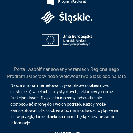
Śląskie
Unia
Europejska
Portal współfinansowany w ramach Regionalnego
Programu Operacyjnego Województwa Śląskiego na lata
2014-2020
Informacja
Nasza strona internetowa używa plików cookies (tzw.
działanie 2.1. "Wsparcie rozwoju cyfrowych usług
ciasteczka) w celach statystycznych, reklamowych oraz
o
publicznych"
funkcjonalnych. Dzięki nim możemy indywidualnie
dostosować stronę do Twoich potrzeb. Każdy może
cookies!
zaakceptować pliki cookies albo ma możliwość wyłączenia
ich w przeglądarce, dzięki czemu nie będą zbierane żadne
Copyright 2026. All rights reserved.
informacje
Wykonanie:
inovatica.com