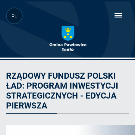
Przejdź
PL
hambur
do
menu
głównej
treści
Rządowy
Fundusz
RZĄDOWY FUNDUSZ POLSKI
Polski
Ład:
ŁAD: PROGRAM INWESTYCJI
Program
Inwestycji
STRATEGICZNYCH - EDYCJA
Strategicznych
PIERWSZA
-
edycja
pierwsza