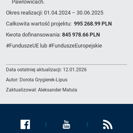
Pawłowicach.
Okres realizacji: 01.04.2024 – 30.06.2025
Całkowita wartość projektu:
995 268.99 PLN
Kwota dofinansowania:
845 978.66 PLN
#FunduszeUE lub #FunduszeEuropejskie
Data ostatniej aktualizacji:
12.01.2026
Autor:
Dorota Grygierek-Lipus
Zaktualizował:
Aleksander Matula
Link
Link
Link
zostanie
zostanie
zostanie