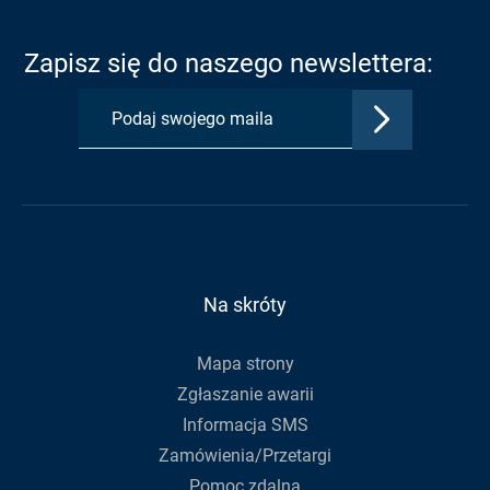
otwarty
otwarty
otwarty
w
w
w
Zapisz się do naszego newslettera:
nowej
nowej
nowej
karcie:
karcie:
karcie:
Zatwierdź
Profil
Profil
Kanał
adres
Urzędu
Urzędu
RSS
e-
Gminy
Gminy
Urzędu
mail,
na
na
Gminy
aby
Facebook
Youtube
zapisać
się
do
Na skróty
newslettera
Mapa strony
Zgłaszanie awarii
Informacja SMS
Zamówienia/Przetargi
Pomoc zdalna