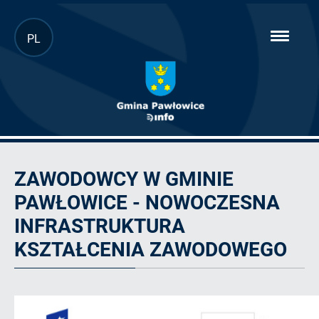
Przejdź
PL
hambur
do
menu
głównej
treści
Zawodowcy
w
ZAWODOWCY W GMINIE
Gminie
Pawłowice
PAWŁOWICE - NOWOCZESNA
-
nowoczesna
INFRASTRUKTURA
infrastruktura
KSZTAŁCENIA ZAWODOWEGO
kształcenia
zawodowego