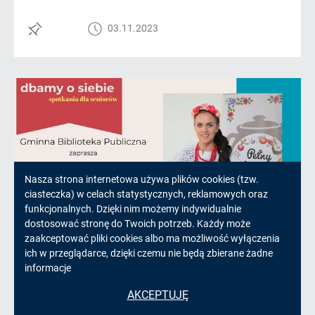
03.11.2023
Informacja
Nasza strona internetowa używa plików cookies (tzw.
ciasteczka) w celach statystycznych, reklamowych oraz
o
funkcjonalnych. Dzięki nim możemy indywidualnie
dostosować stronę do Twoich potrzeb. Każdy może
cookies!
zaakceptować pliki cookies albo ma możliwość wyłączenia
ich w przeglądarce, dzięki czemu nie będą zbierane żadne
Zaproszenie dla seniorów i nie tylko
informacje
Gminna Biblioteka Publiczna
AKCEPTUJĘ