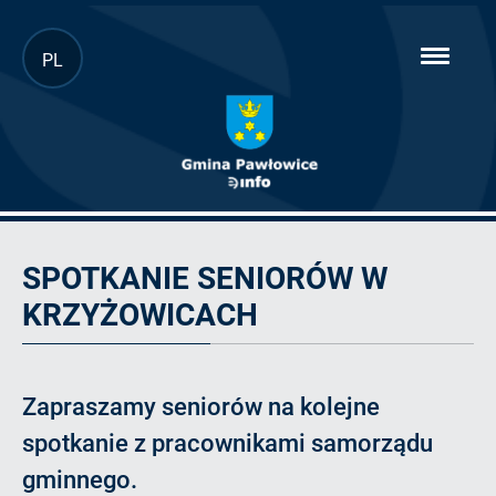
Przejdź
PL
hambur
do
menu
głównej
treści
Artykuł
SPOTKANIE SENIORÓW W
KRZYŻOWICACH
Zapraszamy seniorów na kolejne
spotkanie z pracownikami samorządu
gminnego.