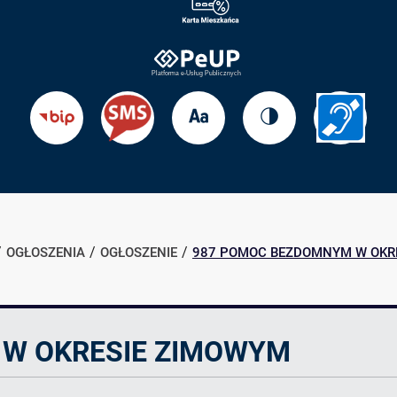
Zmień
Zmień
Przejdź
Przejdź
rozmiar
kontrast
do
do
tekstu
strony
BIP
Informac
dla
słabosł
OGŁOSZENIA
OGŁOSZENIE
987 POMOC BEZDOMNYM W OKR
W OKRESIE ZIMOWYM