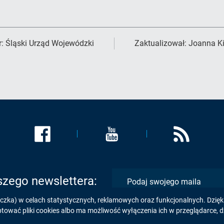
r:
Śląski Urząd Wojewódzki
Zaktualizował:
Joanna K
Link
Link
Link
zostanie
zostanie
zostanie
otwarty
otwarty
otwarty
w
w
w
nowej
nowej
nowej
szego newslettera:
karcie:
karcie:
karcie:
eczka) w celach statystycznych, reklamowych oraz funkcjonalnych. Dzię
Profil
Profil
Kanał
wać pliki cookies albo ma możliwość wyłączenia ich w przeglądarce, d
Urzędu
Urzędu
RSS