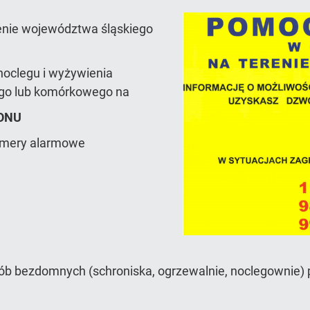
ie województwa śląskiego
noclegu i wyżywienia
ego lub komórkowego na
ONU
umery alarmowe
sób bezdomnych (schroniska, ogrzewalnie, noclegownie