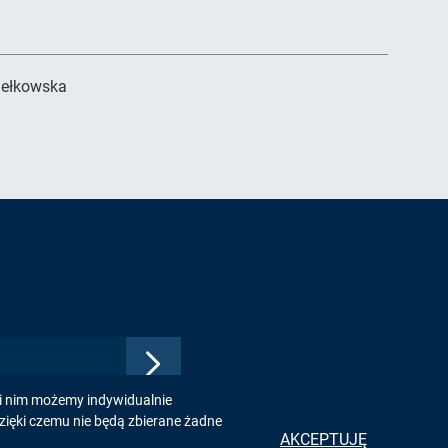
iełkowska
Zatwierdź
adres
ki nim możemy indywidualnie
e-
zięki czemu nie będą zbierane żadne
mail,
AKCEPTUJĘ