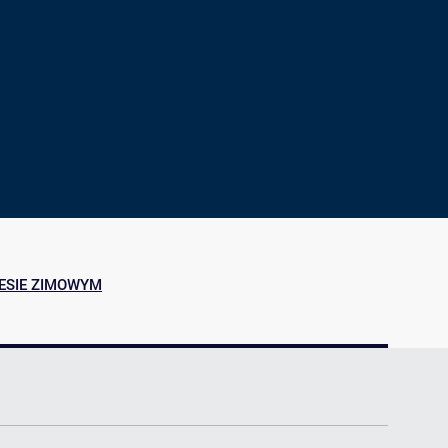
ji
yszących
ESIE ZIMOWYM