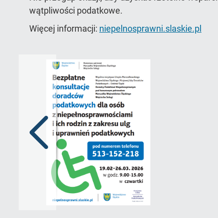
wątpliwości podatkowe.
Więcej informacji:
niepelnosprawni.slaskie.pl
Poprzedni
slajd