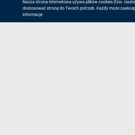
Informacja
Nasza strona internetowa używa plików cookies (tzw. ciast
dostosować stronę do Twoich potrzeb. Każdy może zaakcepto
o
informacje
cookies!
Na skróty
Og
Mapa strony
Zgłaszanie awarii
Informacja SMS
Zamówienia/Przetargi
Pomoc zdalna