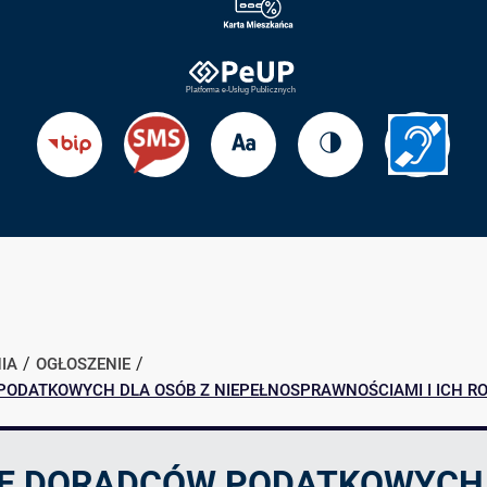
Zmień
Zmień
Przejdź
Przejdź
rozmiar
kontrast
do
do
tekstu
strony
BIP
Informac
dla
słabosł
IA
OGŁOSZENIE
ODATKOWYCH DLA OSÓB Z NIEPEŁNOSPRAWNOŚCIAMI I ICH RO
E DORADCÓW PODATKOWYCH 