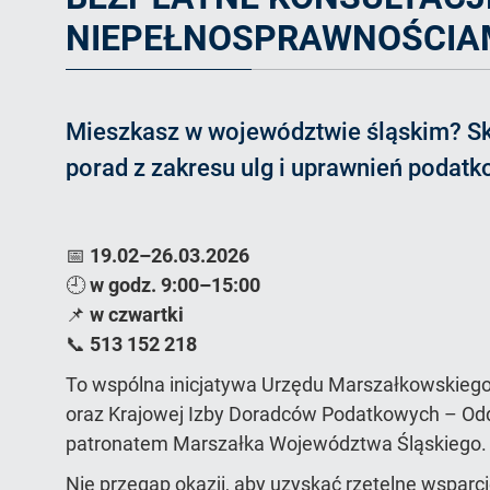
NIEPEŁNOSPRAWNOŚCIAMI
Mieszkasz w województwie śląskim? Sk
porad z zakresu ulg i uprawnień podat
📅
19.02–26.03.2026
🕘
w godz. 9:00–15:00
📌
w czwartki
📞
513 152 218
To wspólna inicjatywa Urzędu Marszałkowskieg
oraz Krajowej Izby Doradców Podatkowych – Odd
patronatem Marszałka Województwa Śląskiego.
Nie przegap okazji, aby uzyskać rzetelne wsparci