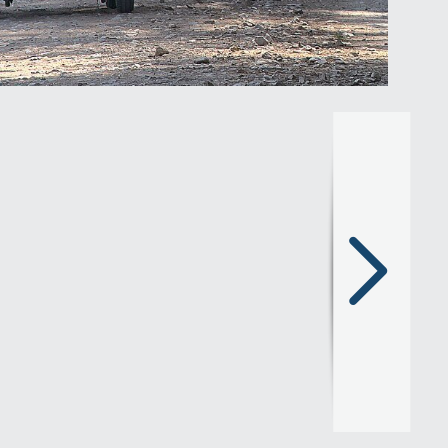
Następny
slajd