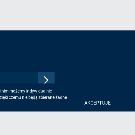
Zatwierdź
adres
ki nim możemy indywidualnie
e-
zięki czemu nie będą zbierane żadne
mail,
AKCEPTUJĘ
aby
zapisać
się
do
e
Kontakt