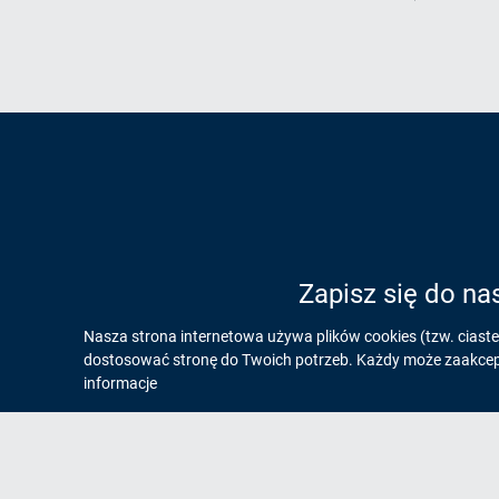
Zapisz się do na
Informacja
Nasza strona internetowa używa plików cookies (tzw. ciast
dostosować stronę do Twoich potrzeb. Każdy może zaakcepto
o
informacje
cookies!
Na skróty
Og