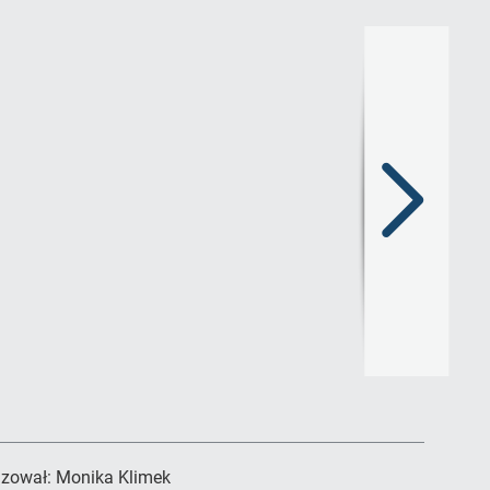
Następny
slajd
izował:
Monika Klimek