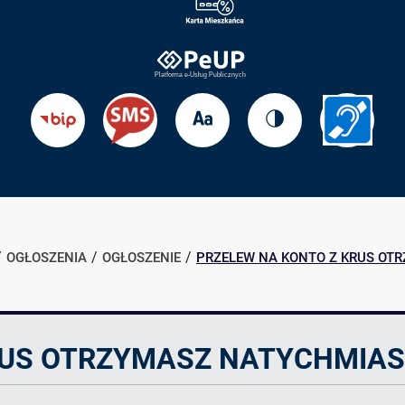
Zmień
Zmień
Przejdź
Przejdź
rozmiar
kontrast
do
do
tekstu
strony
BIP
Informac
dla
słabosł
OGŁOSZENIA
OGŁOSZENIE
PRZELEW NA KONTO Z KRUS OT
RUS OTRZYMASZ NATYCHMIA