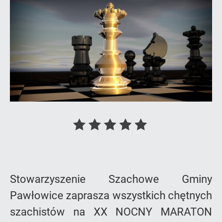
do
stro
Oceń
Oceń
Oceń
Oceń
Oceń
artykuł
artykuł
artykuł
artykuł
artykuł
na
na
na
na
na
Stowarzyszenie Szachowe Gminy
1
2
3
4
5
Pawłowice zaprasza wszystkich chętnych
szachistów na XX NOCNY MARATON