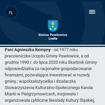
Przejdź
PL
hambur
do
menu
głównej
treści
2020
Pani Agnieszka Kempny
- od 1977 roku
pracowniczka Urzędu Gminy Pawłowice, a od
grudnia 1990 r. do lipca 2020 roku Skarbnik Gminy
odpowiedzialna za racjonalne gospodarowanie
finansami, pozwalające inwestować w rozwój
gminy.; współzałożycielka i działaczka
Stowarzyszenia Kulturalno-Społecznego Karola
Miarki w Pielgrzymowicach, inicjowała i
organizowała cykliczne Biesiady Kultury Śląskiej,