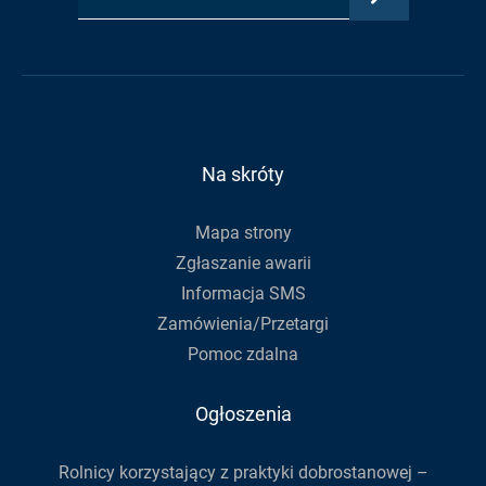
adres
Urzędu
Urzędu
RSS
e-
Gminy
Gminy
Urzędu
mail,
na
na
Gminy
aby
Facebook
Youtube
zapisać
się
do
Na skróty
newslettera
Mapa strony
Zgłaszanie awarii
Informacja SMS
Zamówienia/Przetargi
Pomoc zdalna
Ogłoszenia
Rolnicy korzystający z praktyki dobrostanowej –