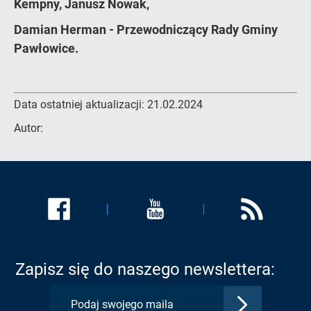
Kempny, Janusz Nowak,
Damian Herman - Przewodniczący Rady Gminy
Pawłowice.
Data ostatniej aktualizacji:
21.02.2024
Autor:
Link
Link
Link
zostanie
zostanie
zostanie
otwarty
otwarty
otwarty
w
w
w
Zapisz się do naszego newslettera:
nowej
nowej
nowej
karcie:
karcie:
karcie:
Zatwierdź
Profil
Profil
Kanał