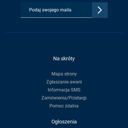
karcie:
karcie:
karcie:
Zatwierdź
Profil
Profil
Kanał
adres
Urzędu
Urzędu
RSS
e-
Gminy
Gminy
Urzędu
mail,
na
na
Gminy
aby
Facebook
Youtube
zapisać
się
do
Na skróty
newslettera
Mapa strony
Zgłaszanie awarii
Informacja SMS
Zamówienia/Przetargi
Pomoc zdalna
Ogłoszenia