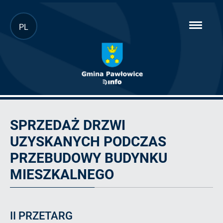
Przejdź
PL
hambur
do
menu
głównej
treści
Ogłoszenie
SPRZEDAŻ DRZWI
UZYSKANYCH PODCZAS
PRZEBUDOWY BUDYNKU
MIESZKALNEGO
II PRZETARG