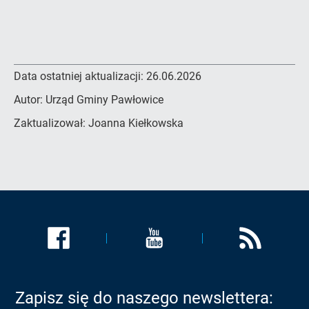
Data ostatniej aktualizacji:
26.06.2026
Autor:
Urząd Gminy Pawłowice
Zaktualizował:
Joanna Kiełkowska
Link
Link
Link
zostanie
zostanie
zostanie
otwarty
otwarty
otwarty
w
w
w
Zapisz się do naszego newslettera:
nowej
nowej
nowej