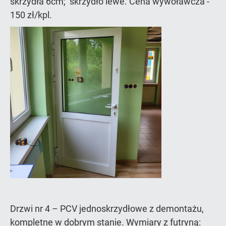
skrzydła 6cm; skrzydło lewe. Cena wywoławcza -
150 zł/kpl.
Drzwi nr 4 – PCV jednoskrzydłowe z demontażu,
kompletne w dobrym stanie. Wymiary z futryną: