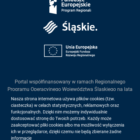
Europejskie
Śląskie
Unia
Europejska
Portal współfinansowany w ramach Regionalnego
Programu Operacyjnego Województwa Śląskiego na lata
2014-2020
Informacja
Nasza strona internetowa używa plików cookies (tzw.
działanie 2.1. "Wsparcie rozwoju cyfrowych usług
ciasteczka) w celach statystycznych, reklamowych oraz
o
publicznych"
funkcjonalnych. Dzięki nim możemy indywidualnie
dostosować stronę do Twoich potrzeb. Każdy może
cookies!
zaakceptować pliki cookies albo ma możliwość wyłączenia
ich w przeglądarce, dzięki czemu nie będą zbierane żadne
Copyright 2026. All rights reserved.
informacje