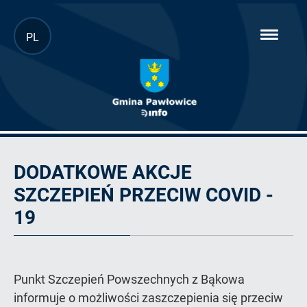
Przejdź
PL
hambur
do
menu
głównej
treści
Ogłoszenie
DODATKOWE AKCJE
SZCZEPIEŃ PRZECIW COVID -
19
Punkt Szczepień Powszechnych z Bąkowa
informuje o możliwości zaszczepienia się przeciw