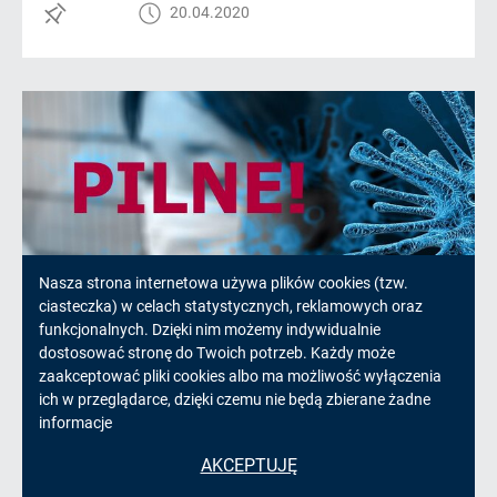
20.04.2020
Informacja
Nasza strona internetowa używa plików cookies (tzw.
ciasteczka) w celach statystycznych, reklamowych oraz
o
funkcjonalnych. Dzięki nim możemy indywidualnie
dostosować stronę do Twoich potrzeb. Każdy może
UWAGA! WAŻNA WIADOMOŚĆ
cookies!
zaakceptować pliki cookies albo ma możliwość wyłączenia
ich w przeglądarce, dzięki czemu nie będą zbierane żadne
informacje
W gminie Pawłowice nie ma
potwierdzonych zakażeń.
AKCEPTUJĘ
czytaj więcej