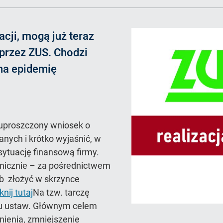
acji, mogą już teraz
przez ZUS. Chodzi
 na epidemię
 uproszczony wniosek o
anych i krótko wyjaśnić, w
sytuację finansową firmy.
onicznie – za pośrednictwem
ub złożyć w skrzynce
iknij tutaj
Na tzw. tarczę
lku ustaw. Głównym celem
ienia, zmniejszenie