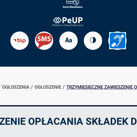
Zmień
Zmień
Przejdź
Przejdź
rozmiar
kontrast
do
do
tekstu
strony
BIP
Informac
dla
słabosł
OGŁOSZENIA
OGŁOSZENIE
TRZYMIESIĘCZNE ZAWIESZENIE 
ZENIE OPŁACANIA SKŁADEK 