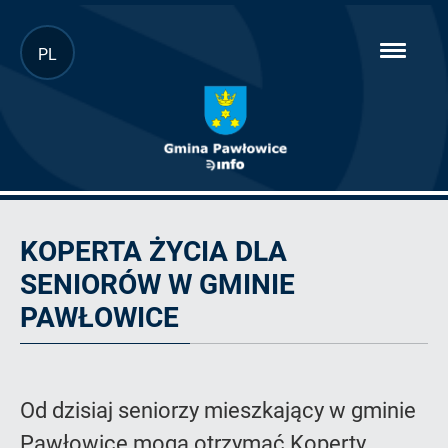
Przejdź
PL
hambur
do
menu
głównej
treści
Artykuł
KOPERTA ŻYCIA DLA
SENIORÓW W GMINIE
PAWŁOWICE
Od dzisiaj seniorzy mieszkający w gminie
Pawłowice mogą otrzymać Koperty