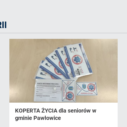
II
KOPERTA ŻYCIA dla seniorów w
gminie Pawłowice