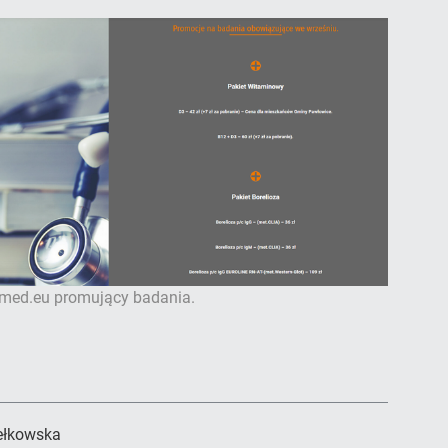
amed.eu promujący badania.
ełkowska