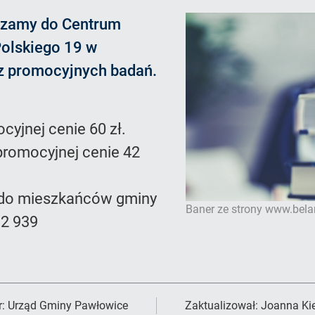
szamy do Centrum
olskiego 19 w
z promocyjnych badań.
jnej cenie 60 zł.
omocyjnej cenie 42
 do mieszkańców gminy
Baner ze strony www.bel
12 939
r:
Urząd Gminy Pawłowice
Zaktualizował:
Joanna Ki