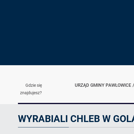
URZĄD GMINY PAWŁOWICE
Gdzie się
znajdujesz?
Artykuł
WYRABIALI CHLEB W GO