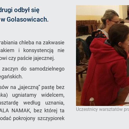
drugi odbył się
m w Golasowicach.
yrabiania chleba na zakwasie
akiem i konsystencją nie
i czy paście jajecznej.
ł zaczyn do samodzielnego
egańskich.
ów na „jajeczną” pastę bez
nka) ugniatamy widelcem,
sztardę według uznania,
Uczestnicy warsztatów pra
KALA NAMAK, bez której ta
odać pokrojony szczypiorek