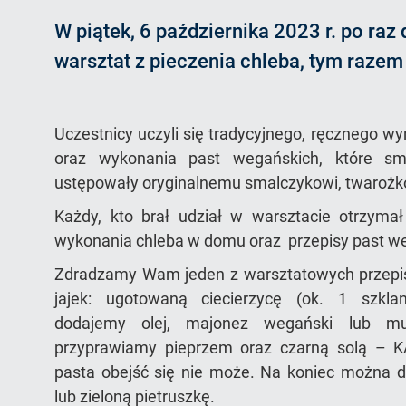
W piątek, 6 października 2023 r. po raz 
warsztat z pieczenia chleba, tym raze
Uczestnicy uczyli się tradycyjnego, ręcznego w
oraz wykonania past wegańskich, które sm
ustępowały oryginalnemu smalczykowi, twarożkow
Każdy, kto brał udział w warsztacie otrzyma
wykonania chleba w domu oraz przepisy past w
Zdradzamy Wam jeden z warsztatowych przepis
jajek: ugotowaną ciecierzycę (ok. 1 szkla
dodajemy olej, majonez wegański lub mu
przyprawiamy pieprzem oraz czarną solą – 
pasta obejść się nie może. Na koniec można d
lub zieloną pietruszkę.