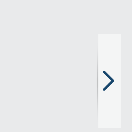
Następny
slajd