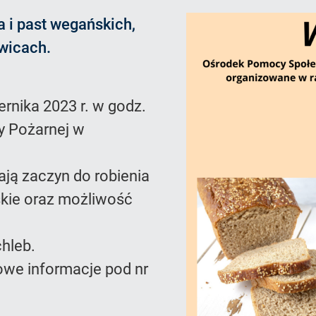
 i past wegańskich,
wicach.
ernika 2023 r. w godz.
ży Pożarnej w
ją zaczyn do robienia
skie oraz możliwość
hleb.
owe informacje pod nr